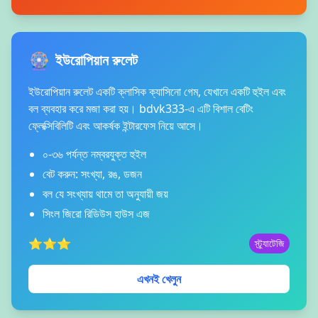
🎡
ইউরোপিয়ান রুলেট
ইউরোপিয়ান রুলেট একটি ক্লাসিক ক্যাসিনো গেম, যেখানে একটি হুইল এবং
বল ব্যবহার করে মজা করা হয়। bdvk333-এ এটি বিশাল বেটিং
ফ্লেক্সিবিলিটি এবং আকর্ষক ইন্টারফেস নিয়ে আসে।
০-৩৬ পর্যন্ত নম্বরযুক্ত হুইল
বেট করুন: সংখ্যা, রঙ, ডজন
বল যে সংখ্যায় থামে তা অনুযায়ী জয়
সিংল জিরো রিডিউস হাউস এজ
⭐⭐⭐
স্ট্র্যাটেজি
এখনই খেলুন