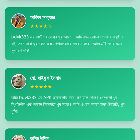
আরিফা আক্তার
★★★★☆
bdvk333 এর কাস্টমার কেয়ার খুব ভালো। আমি যখন কোনো সমস্যার সম্মুখীন
হই, তখন তারা খুব দ্রুত এবং পেশাদারভাবে সমাধান করে। আমি এটি সবার জন্য
সুপারিশ করি!
মো. সাইফুল ইসলাম
★★★★★
আমি bdvk333 এর APK ডাউনলোড করে মোবাইলে খেলি। গেমগুলো খুব
স্থিতিশীল এবং লগইন সিস্টেমটা খুব সহজ। আমি এখানে অনেক টাকা জিতেছি, খুব
খুশি!
জসিম উদ্দিন