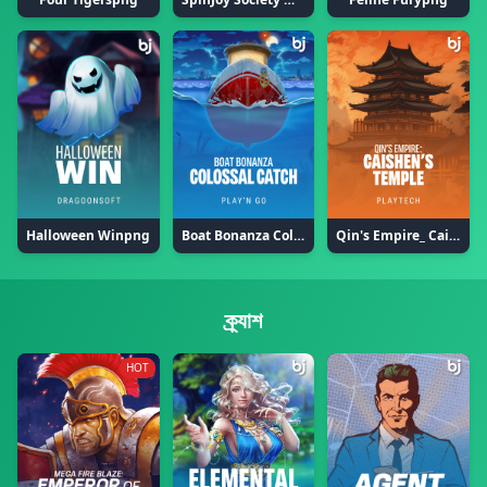
Halloween Winpng
Boat Bonanza Colossal Catchpng
Qin's Empire_ Caishen's Templepng
ক্র্যাশ
HOT