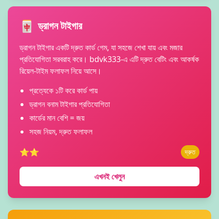
🀄
ড্রাগন টাইগার
ড্রাগন টাইগার একটি দ্রুত কার্ড গেম, যা সহজে শেখা যায় এবং মজার
প্রতিযোগিতা সরবরাহ করে। bdvk333-এ এটি দ্রুত বেটিং এবং আকর্ষক
রিয়েল-টাইম ফলাফল নিয়ে আসে।
প্রত্যেকে ১টি করে কার্ড পায়
ড্রাগন বনাম টাইগার প্রতিযোগিতা
কার্ডের মান বেশি = জয়
সহজ নিয়ম, দ্রুত ফলাফল
⭐⭐
দ্রুত
এখনই খেলুন