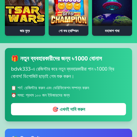
জার যুদ্ধ
গো ফর চ্যাম্পিয়ন
মহাকাশ গাধা
🎁 নতুন ব্যবহারকারীদের জন্য ৳1000 বোনাস
bdvk333-এ রেজিস্টার করে নতুন ব্যবহারকারীরা পান ৳1000 ফ্রি
বোনাস! ডিপোজিট ছাড়াই গেম শুরু করুন।
📋 শর্ত: রেজিস্টার করুন এবং ভেরিফিকেশন সম্পন্ন করুন
⏰ সময়: প্রথম ১০০ জন ইউজারদের জন্য
🎯 এখনই দাবি করুন