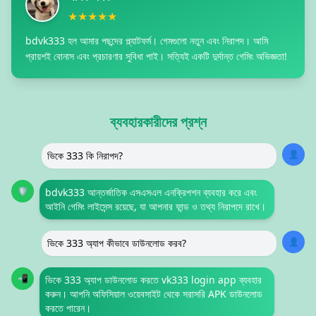
★★★★★
bdvk333 হল আমার পছন্দের প্ল্যাটফর্ম। গেমগুলো নতুন এবং নিরাপদ। আমি
প্রায়শই বোনাস এবং প্রচারণার সুবিধা পাই। সত্যিই একটি দুর্দান্ত গেমিং অভিজ্ঞতা!
ব্যবহারকারীদের প্রশ্ন
👤
ভিকে 333 কি নিরাপদ?
🛡️
bdvk333 আন্তর্জাতিক এসএসএল এনক্রিপশন ব্যবহার করে এবং
আইনি গেমিং লাইসেন্স রয়েছে, যা আপনার ফান্ড ও তথ্য নিরাপদে রাখে।
👤
ভিকে 333 অ্যাপ কীভাবে ডাউনলোড করব?
📲
ভিকে 333 অ্যাপ ডাউনলোড করতে vk333 login app ব্যবহার
করুন। আপনি অফিসিয়াল ওয়েবসাইট থেকে সরাসরি APK ডাউনলোড
করতে পারেন।