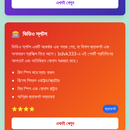
এখনই খেলুন
🎰
ভিডিও স্লটস
ভিডিও স্লটস একটি আকর্ষক এবং সহজ গেম, যা বিশাল জ্যাকপট এবং
অসাধারণ গ্রাফিক্স নিয়ে আসে। bdvk333-এ এই গেমটি প্রতিদিনের
আপডেট এবং অতিরিক্ত বোনাস সরবরাহ করে।
রিল স্পিন করে ম্যাচ করুন
বিশেষ সিম্বল ওয়াইল্ড/স্ক্যাটার
ফ্রি স্পিন এবং বোনাস রাউন্ড
অগ্রিম জ্যাকপট সম্ভাবনা
⭐⭐⭐⭐
জ্যাকপট
এখনই খেলুন