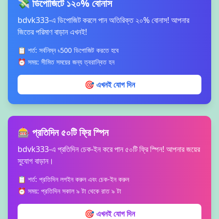
💸 ডিপোজিটে ১২০% বোনাস
bdvk333-এ ডিপোজিট করলে পান অতিরিক্ত ২০% বোনাস! আপনার
জিতের পরিমাণ বাড়ান এখনই!
📋 শর্ত: সর্বনিম্ন ৳500 ডিপোজিট করতে হবে
⏰ সময়: সীমিত সময়ের জন্য ত্বরান্বিত হন
🎯 এখনই যোগ দিন
🎰 প্রতিদিন ৫০টি ফ্রি স্পিন
bdvk333-এ প্রতিদিন চেক-ইন করে পান ৫০টি ফ্রি স্পিন! আপনার জয়ের
সুযোগ বাড়ান।
📋 শর্ত: প্রতিদিন লগইন করুন এবং চেক-ইন করুন
⏰ সময়: প্রতিদিন সকাল ৯ টা থেকে রাত ৯ টা
🎯 এখনই যোগ দিন