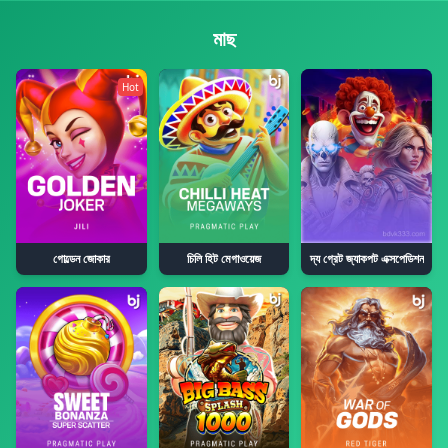
মাছ
Hot
গোল্ডেন জোকার
চিলি হিট মেগাওয়েজ
দ্য গ্রেট জ্যাকপট এক্সপেডিশন