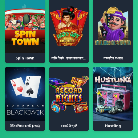
Spin Town
লাকি গিফট_ ক্যাশ কালেকশন ™
লক্ষপতির টাওয়ার
ইউরোপিয়ান রুলেট (জেড)
রেকর্ড ঐশ্বর্য!
Hustling