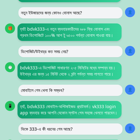
👤
নতুন ইউজারদের জন্য কোনও বোনাস আছে?
🎁
হ্যাঁ! bdvk333-এ নতুন ব্যবহারকারীদের ৳৮৮ ফ্রি বোনাস এবং
প্রথম ডিপোজিটে ১০০% আপ টু ৳৫০০ পর্যন্ত বোনাস পাওয়া যায়।
👤
ডিপোজিট/উইথড্র কত সময় নেয়?
⏱️
bdvk333-এ ডিপোজিট সাধারণত ২-৫ মিনিটের মধ্যে সম্পন্ন হয়।
উইথড্র এর জন্য ১৫ মিনিট থেকে ২ ঘন্টা পর্যন্ত সময় লাগতে পারে।
👤
মোবাইলে গেম খেলা কি সম্ভব?
📱
হ্যাঁ, bdvk333 মোবাইল-অপ্টিমাইজড প্ল্যাটফর্ম। vk333 login
app ব্যবহার করে আপনি যেকোন স্লটস গেম সহজে খেলতে পারবেন।
👤
ভিকে 333-এ কী ধরনের গেম আছে?