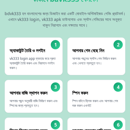
bdvk333 হল বাংলাদেশের জন্য ডিজাইন করা একটি মোবাইল-অপ্টিমাইজড গেমিং প্ল্যাটফর্ম।
এখানে vk333 login, vk333 apk ডাউনলোড এবং স্লটস গেমিংয়ের সাথে সংযুক্ত
থাকুন নিরাপদে এবং দক্ষতার সাথে।
1
2
অ্যাকাউন্ট তৈরি ও লগইন
আপনার গেম বেছে নিন
vk333 login app ব্যবহার করে দ্রুত
আপনার পছন্দের স্লটস গেম নির্বাচন করুন
অ্যাকাউন্ট তৈরি করুন এবং নিরাপদে লগইন
এবং খেলতে প্রস্তুত হন।
করুন।
3
4
আপনার বাজি স্থাপন করুন
স্পিন করুন
আপনার পছন্দ অনুযায়ী বাজি নির্ধারণ করুন এবং
স্পিন বাটনে ক্লিক করুন এবং আপনার গেম
স্পিনের জন্য প্রস্তুত হন।
শুরু করুন এখনই!
5
6