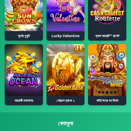
সূর্যের মুকুট
Lucky Valentine
ক্যাশ কালেক্ট™ রুলেট
যাদুকরী মহাসাগর
গোল্ডেন ব্যাংক ২
কাইশেনের ধন বিঙ্গো
খেলাধুলা