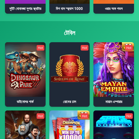
সুইট বোনানজা সুপার স্ক্যাটার
বিগ বাস স্প্ল্যাশ 1000
ওয়ার অফ গডস
টেবিল
Hot
Hot
Hot
ডাইনোসর পার্ক
রোমের ঢাল
মায়ান এম্পায়ার
Hot
Hot
Hot