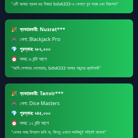
"এটি আমার প্রথম বড় বিজয়! bdvk333-এ খেলতে খুব সহজ এবং নিরাপদ!"
🎉
ব্যবহারকারী: Nusrat***
🎮
খেলা: Blackjack Pro
💎
পুরস্কার: ৳৮২,০০০
⏰
সময়: ৬ ঘন্টা আগে
"আমি পেশাদার খেলোয়াড়, bdvk333 আমার পছন্দের প্ল্যাটফর্ম!"
🎉
ব্যবহারকারী: Tanvir***
🎮
খেলা: Dice Masters
💎
পুরস্কার: ৳৪৫,০০০
⏰
সময়: ১২ ঘন্টা আগে
"খেলার সময় বিশ্বাস রাখি না, কিন্তু এখানে সবকিছুই সত্যিই আসল!"