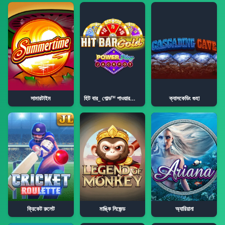
সামারটাইম
হিট বার_ গোল্ড™ পাওয়ারপ্লে জ্যাকপট
ক্যাসকেডিং গুহা
ক্রিকেট রুলেট
মাঙ্কি লিজেন্ড
অ্যারিয়ানা