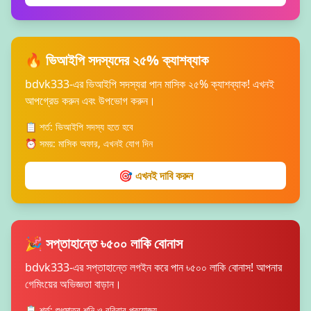
🔥 ভিআইপি সদস্যদের ২৫% ক্যাশব্যাক
bdvk333-এর ভিআইপি সদস্যরা পান মাসিক ২৫% ক্যাশব্যাক! এখনই
আপগ্রেড করুন এবং উপভোগ করুন।
📋 শর্ত: ভিআইপি সদস্য হতে হবে
⏰ সময়: মাসিক অফার, এখনই যোগ দিন
🎯 এখনই দাবি করুন
🎉 সপ্তাহান্তে ৳৫০০ লাকি বোনাস
bdvk333-এর সপ্তাহান্তে লগইন করে পান ৳৫০০ লাকি বোনাস! আপনার
গেমিংয়ের অভিজ্ঞতা বাড়ান।
📋 শর্ত: শুধুমাত্র শনি ও রবিবার প্রযোজ্য