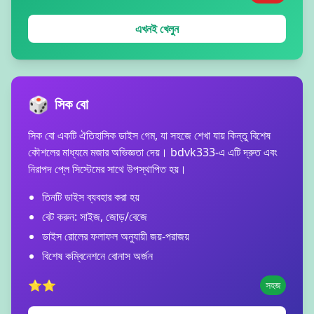
এখনই খেলুন
🎲
সিক বো
সিক বো একটি ঐতিহাসিক ডাইস গেম, যা সহজে শেখা যায় কিন্তু বিশেষ
কৌশলের মাধ্যমে মজার অভিজ্ঞতা দেয়। bdvk333-এ এটি দ্রুত এবং
নিরাপদ প্লে সিস্টেমের সাথে উপস্থাপিত হয়।
তিনটি ডাইস ব্যবহার করা হয়
বেট করুন: সাইজ, জোড়/বেজে
ডাইস রোলের ফলাফল অনুযায়ী জয়-পরাজয়
বিশেষ কম্বিনেশনে বোনাস অর্জন
⭐⭐
সহজ