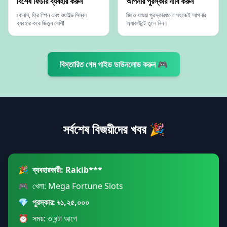
বিশেষ ফিচার ব্যবহার করুন
আপনার পুরস্কার দাবি করুন
বোনাস, ফ্রি স্পিন এবং ওয়াইল্ড সিম্বল
জিতে যাওয়া পুরস্কারগুলো সহজেই আপনার
ব্যবহার করে জিতুন বেশি!
অ্যাকাউন্টে তুলে নিন।
বিস্তারিত গেম গাইড ডাউনলোড করুন 🎮
সর্বশেষ বিজয়ীদের খবর 🎉
🎉
ব্যবহারকারী: Rakib***
🎮
খেলা: Mega Fortune Slots
💎
পুরস্কার: ৳১,২৫,০০০
⏰
সময়: ৩ ঘন্টা আগে