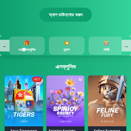
অ্যাপ ডাউনলোড করুন
🎁
💥
🎰
←
→
এক্঍সক্লুসিভ
ক্র্যাশ
লটারি
এক্সক্লুসিভ
HOT
Four Tigerspng
SpinJoy Society Megawayspng
Feline Furypng