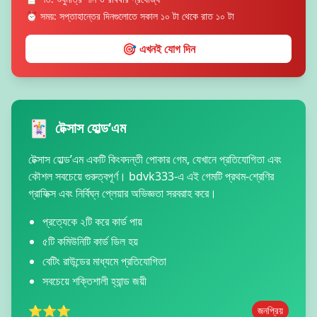
⏰ সময়: সপ্তাহান্তের দিনগুলোতে সকাল ১০ টা থেকে রাত ১০ টা
🎯 এখনই যোগ দিন
🃏
টেক্সাস হোল্ড’এম
টেক্সাস হোল্ড’এম একটি কিংবদন্তী পোকার গেম, যেখানে প্রতিযোগিতা এবং
কৌশল সবচেয়ে গুরুত্বপূর্ণ। bdvk333-এ এই গেমটি প্রথম-শ্রেণির
গ্রাফিক্স এবং নির্বিঘ্ন প্লেয়ার অভিজ্ঞতা সরবরাহ করে।
প্রত্যেকে ২টি করে কার্ড পায়
৫টি কমিউনিটি কার্ড ডিল হয়
বেটিং রাউন্ডের মাধ্যমে প্রতিযোগিতা
সবচেয়ে শক্তিশালী হ্যান্ড জয়ী
⭐⭐⭐
জনপ্রিয়