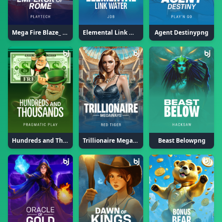
Mega Fire Blaze_ Emperor of Romepng
Elemental Link Waterpng
Agent Destinypng
Hundreds and Thousandspng
Trillionaire MegaWays™png
Beast Belowpng