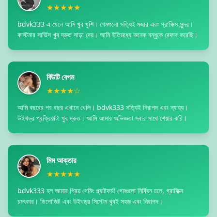
★★★★★
bdvk333 এ খেলে আমি খুব খুশি। গেমগুলো সত্যিই মজার এবং গ্রাফিক্স সুন্দর।
কাস্টমার সার্ভিস খুব দ্রুত সাড়া দেয়। আমি ইতিমধ্যে অনেক বন্ধুকে রেফার করেছি।
বিউটি বেগম
★★★★☆
আমি বছরের পর বছর এখানে খেলি। bdvk333 সত্যিই নিরাপদ এবং ন্যায্য।
উইথড্র প্রক্রিয়াটা খুব দ্রুত। আমি আমার অভিজ্ঞতা সবার সাথে শেয়ার করি।
মিম আক্তার
★★★★★
bdvk333 হল আমার প্রিয় গেমিং প্ল্যাটফর্ম! গেমগুলো নির্বিঘ্ন চলে, গ্রাফিক্স
চমৎকার। ডিপোজিট এবং উইথড্র সিস্টেম খুবই সহজ এবং নিরাপদ।