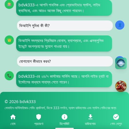
🎰
bdvk333-এ আপনি পাবলিক এবং প্রোভাইডার স্লটস, লাইভ
ক্যাসিনো, এবং আরও অনেক কিছু খেলতে পারবেন।
👤
ভিআইপি সুবিধা কী কী?
👑
ভিআইপি সদস্যদের প্রিমিয়াম বোনাস, ক্যাশব্যাক, এবং এক্সক্লুসিভ
ইভেন্টে অংশগ্রহণের সুযোগ পাওয়া যায়।
👤
যোগাযোগ কীভাবে করব?
📞
bdvk333-এর ২৪/৭ কাস্টমার সার্ভিস আছে। আপনি লাইভ চ্যাট বা
ইমেইলের মাধ্যমে সাহায্য পেতে পারেন।
©
2026 bdvk333
মোবাইল-অপ্টিমাইজড গেমিং প্ল্যাটফর্ম, ভিকে 333 লগইন, অ্যাপ ডাউনলোড এবং স্লটস গেমিংয়ের জন্য
ডিজাইন করা হয়েছে।
ডিজাইন: হার্ডকোর গেমিং স্টাইল
হোম
প্রচারণা
ডিপোজিট
ডাউনলোড
গেম খেলুন
গেমার-কেন্দ্রিক অভিজ্ঞতা সরবরাহ করি