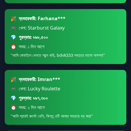
🎉
ব্যবহারকারী: Farhana***
🎮
খেলা: Starburst Galaxy
💎
পুরস্কার: ৳৯৮,৫০০
⏰
সময়: ১ দিন আগে
"আমি মোবাইলে খেলতে পছন্দ করি, bdvk333 সবচেয়ে ভালো অপশন!"
🎉
ব্যবহারকারী: Imran***
🎮
খেলা: Lucky Roulette
💎
পুরস্কার: ৳৬৭,৩০০
⏰
সময়: ২ দিন আগে
"আমি প্রায়ই রুলেট খেলি, কিন্তু এটি আমার সবচেয়ে বড় জয়!"