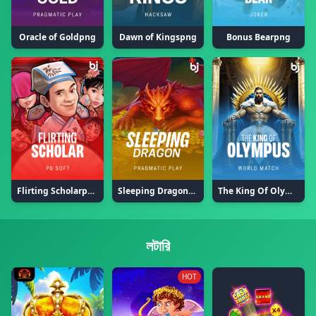
Oracle of Goldpng
Dawn of Kingspng
Bonus Bearpng
Flirting Scholarpng
Sleeping Dragonpng
The King Of Olympuspng
লটারি
HOT