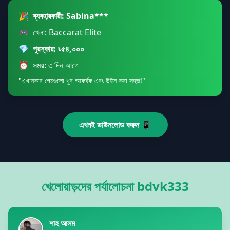
🎉
ব্যবহারকারী: Sabina***
🎮
খেলা: Baccarat Elite
💎
পুরস্কার: ৳৫৪,০০০
⏰
সময়: ৩ দিন আগে
"এখানকার গেমগুলো খুব আকর্ষক এবং উইন করা সহজ!"
এখনই ডাউনলোড করুন 📱
খেলোয়াড়দের পর্যালোচনা bdvk333
শাহ আলম